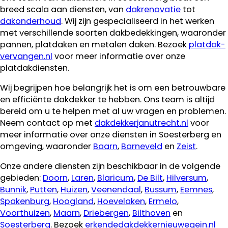
breed scala aan diensten, van
dakrenovatie
tot
dakonderhoud
. Wij zijn gespecialiseerd in het werken
met verschillende soorten dakbedekkingen, waaronder
pannen, platdaken en metalen daken. Bezoek
platdak-
vervangen.nl
voor meer informatie over onze
platdakdiensten.
Wij begrijpen hoe belangrijk het is om een betrouwbare
en efficiënte dakdekker te hebben. Ons team is altijd
bereid om u te helpen met al uw vragen en problemen.
Neem contact op met
dakdekkerjanutrecht.nl
voor
meer informatie over onze diensten in Soesterberg en
omgeving, waaronder
Baarn
,
Barneveld
en
Zeist
.
Onze andere diensten zijn beschikbaar in de volgende
gebieden:
Doorn
,
Laren
,
Blaricum
,
De Bilt
,
Hilversum
,
Bunnik
,
Putten
,
Huizen
,
Veenendaal
,
Bussum
,
Eemnes
,
Spakenburg
,
Hoogland
,
Hoevelaken
,
Ermelo
,
Voorthuizen
,
Maarn
,
Driebergen
,
Bilthoven
en
Soesterberg
. Bezoek
erkendedakdekkernieuwegein.nl