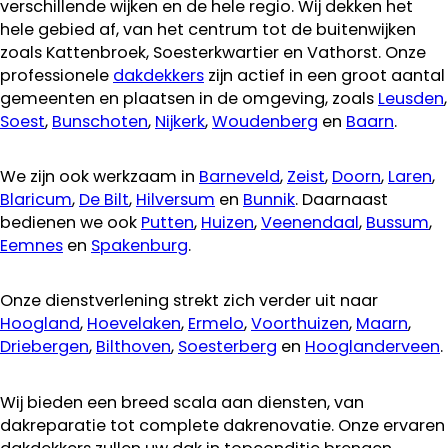
verschillende wijken en de hele regio. Wij dekken het
hele gebied af, van het centrum tot de buitenwijken
zoals Kattenbroek, Soesterkwartier en Vathorst. Onze
professionele
dakdekkers
zijn actief in een groot aantal
gemeenten en plaatsen in de omgeving, zoals
Leusden
,
Soest
,
Bunschoten
,
Nijkerk
,
Woudenberg
en
Baarn
.
We zijn ook werkzaam in
Barneveld
,
Zeist
,
Doorn
,
Laren
,
Blaricum
,
De Bilt
,
Hilversum
en
Bunnik
. Daarnaast
bedienen we ook
Putten
,
Huizen
,
Veenendaal
,
Bussum
,
Eemnes
en
Spakenburg
.
Onze dienstverlening strekt zich verder uit naar
Hoogland
,
Hoevelaken
,
Ermelo
,
Voorthuizen
,
Maarn
,
Driebergen
,
Bilthoven
,
Soesterberg
en
Hooglanderveen
.
Wij bieden een breed scala aan diensten, van
dakreparatie tot complete dakrenovatie. Onze ervaren