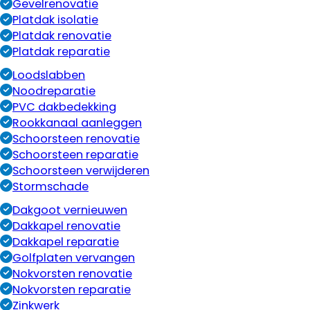
Gevelrenovatie
Platdak isolatie
Platdak renovatie
Platdak reparatie
Loodslabben
Noodreparatie
PVC dakbedekking
Rookkanaal aanleggen
Schoorsteen renovatie
Schoorsteen reparatie
Schoorsteen verwijderen
Stormschade
Dakgoot vernieuwen
Dakkapel renovatie
Dakkapel reparatie
Golfplaten vervangen
Nokvorsten renovatie
Nokvorsten reparatie
Zinkwerk