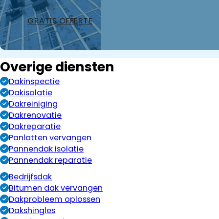
GRATIS OFFERTE
Overige diensten
Dakinspectie
Dakisolatie
Dakreiniging
Dakrenovatie
Dakreparatie
Panlatten vervangen
Pannendak isolatie
Pannendak reparatie
Bedrijfsdak
Bitumen dak vervangen
Dakprobleem oplossen
Dakshingles