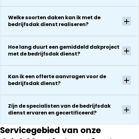
voor de
De reparatie
uitvoering en
gaat
Welke soorten daken kan ik met de
zijn
vervolgens
bedrijfsdak dienst realiseren?
vriendelijkheid
conform
Het is nog
afspraak en
steeds
onverwachte
Hoe lang duurt een gemiddeld dakproject
droog!!! Dus
zaken die ze
met de bedrijfsdak dienst?
zeker een 5
tegenkomen
sterren revie
worden
waard door
vakkundig
zijn
Kan ik een offerte aanvragen voor de
gerepareerd
bedrijfsdak dienst?
vakkundighei
zonder extra
en snelle
kosten. Maar
service
ook dan
Zijn de specialisten van de bedrijfsdak
communeren
dienst ervaren en gecertificeerd?
ze goed en
transparant. I
kan ze
Servicegebied van onze
aanraden.