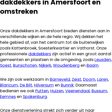
dakdekkers in Amersfoort en
omstreken
Onze dakdekkers in Amersfoort bieden diensten aan in
verschillende wijken en de hele regio. Wij dekken het
hele gebied af, van het centrum tot de buitenwijken
zoals Kattenbroek, Soesterkwartier en Vathorst. Onze
professionele
dakdekkers
zijn actief in een groot aantal
gemeenten en plaatsen in de omgeving, zoals
Leusden
,
Soest
,
Bunschoten
,
Nijkerk
,
Woudenberg
en
Baarn
.
We zijn ook werkzaam in
Barneveld
,
Zeist
,
Doorn
,
Laren
,
Blaricum
,
De Bilt
,
Hilversum
en
Bunnik
. Daarnaast
bedienen we ook
Putten
,
Huizen
,
Veenendaal
,
Bussum
,
Eemnes
en
Spakenburg
.
Onze dienstverlening strekt zich verder uit naar